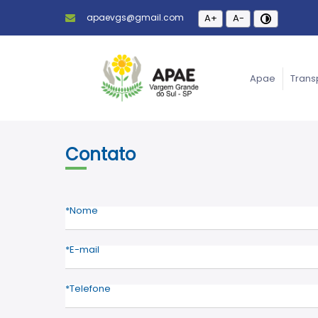
apaevgs@gmail.com
A+
A-
Apae
Trans
Contato
Nome
E-mail
Telefone