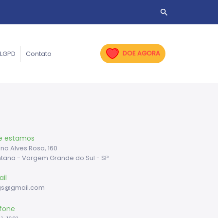
DOE AGORA
LGPD
Contato
e estamos
ino Alves Rosa, 160
ntana - Vargem Grande do Sul - SP
il
gs@gmail.com
fone