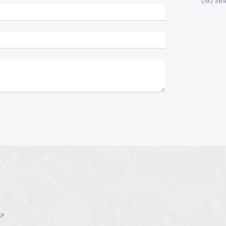
(19) 364
SP