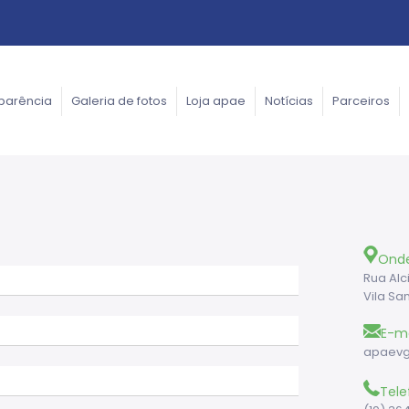
parência
Galeria de fotos
Loja apae
Notícias
Parceiros
Ond
Rua Alc
Vila Sa
E-ma
apaev
Tele