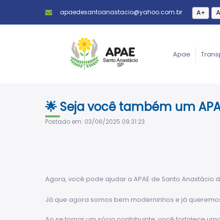
apaedesantoanastacio@yahoo.com.br
A+
A
Apae
Trans
🌟 Seja você também um APA
Postado em: 03/06/2025 09:31:23
Agora, você pode ajudar a APAE de Santo Anastácio d
Já que agora somos bem moderninhos e já queremos faz
Ao se tornar um sócio contribuinte, você fortalece um