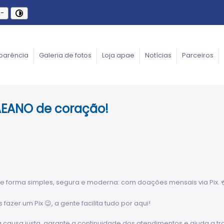
-
parência
Galeria de fotos
Loja apae
Notícias
Parceiros
EANO de coração!
e forma simples, segura e moderna: com doações mensais via Pix. 
er um Pix 😉, a gente facilita tudo por aqui!
a causa justa, garante a continuidade dos atendimentos e ajuda a t