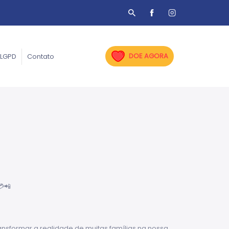
DOE AGORA
LGPD
Contato
💳📲
ransformar a realidade de muitas famílias na nossa