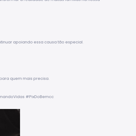
inuar apoiando essa causa tão especial.
para quem mais precisa.
rmandoVidas #PixDoBemcc