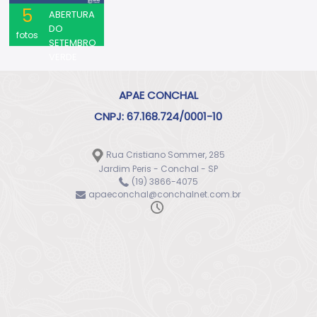
5
ABERTURA
DO
fotos
SETEMBRO
VERDE
APAE CONCHAL
CNPJ: 67.168.724/0001-10
Rua Cristiano Sommer, 285
Jardim Peris - Conchal - SP
(19) 3866-4075
apaeconchal@conchalnet.com.br