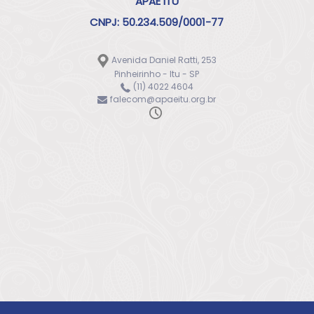
APAE ITU
CNPJ: 50.234.509/0001-77
Avenida Daniel Ratti, 253
Pinheirinho - Itu - SP
(11) 4022 4604
falecom@apaeitu.org.br