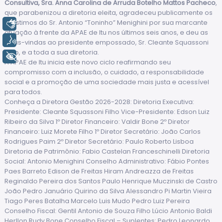
Consultiva, Sra. Anna Carolina de Arruda Botelho Mattos Pacheco
,
que parabenizou a diretoria eleita, agradeceu publicamente os
préstimos do Sr. Antonio “Toninho” Menighini por sua marcante
Libras
atuação à frente da APAE de Itu nos últimos seis anos, e deu as
Voz
boas-vindas ao presidente empossado, Sr. Cleante Squassoni
Filho, e a toda a sua diretoria.
+ Acessibilidade
A APAE de Itu inicia este novo ciclo reafirmando seu
compromisso com a inclusão, o cuidado, a responsabilidade
social e a promoção de uma sociedade mais justa e acessível
para todos.
Conheça a Diretora Gestão 2026-2028: Diretoria Executiva:
Presidente: Cleante Squassoni Filho Vice-Presidente: Edson Luiz
Ribeiro da Silva 1º Diretor Financeiro: Valdir Bone 2º Diretor
Financeiro: Luiz Morete Filho 1º Diretor Secretário: João Carlos
Rodrigues Paim 2º Diretor Secretário: Paulo Roberto Lisboa
Diretoria de Patrimônio: Fabio Castelan Franceschinelli Diretoria
Social: Antonio Menighini Conselho Administrativo: Fábio Pontes
Paes Barreto Edison de Freitas Hiram Andreazza de Freitas
Reginaldo Pereira dos Santos Paulo Henrique Muczinski de Castro
João Pedro Januário Quirino da Silva Alessandro Pi Martin Vieira
Tiago Peres Batalha Marcelo Luis Mudo Pedro Luiz Pereira
Conselho Fiscal: Gentil Antonio de Souza Filho Lúcio Antonio Baldi
Herllon Rudy Bone Conselho Fiscal – Suplentes: Pedro Leonardo