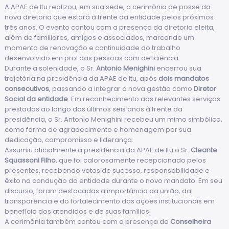
A APAE de Itu realizou, em sua sede, a cerimônia de posse da
nova diretoria que estará à frente da entidade pelos próximos
três anos. O evento contou com a presença da diretoria eleita,
além de familiares, amigos e associados, marcando um
momento de renovação e continuidade do trabalho
desenvolvido em prol das pessoas com deficiência.
Durante a solenidade, o Sr.
Antonio Menighini
encerrou sua
trajetória na presidência da APAE de Itu, após
dois mandatos
consecutivos
, passando a integrar a nova gestão como
Diretor
Social da entidade
. Em reconhecimento aos relevantes serviços
prestados ao longo dos últimos seis anos à frente da
presidência, o Sr. Antonio Menighini recebeu um mimo simbólico,
como forma de agradecimento e homenagem por sua
dedicação, compromisso e liderança.
Assumiu oficialmente a presidência da APAE de Itu o Sr.
Cleante
Squassoni Filho
, que foi calorosamente recepcionado pelos
presentes, recebendo votos de sucesso, responsabilidade e
êxito na condução da entidade durante o novo mandato. Em seu
discurso, foram destacadas a importância da união, da
transparência e do fortalecimento das ações institucionais em
benefício dos atendidos e de suas famílias.
A cerimônia também contou com a presença da
Conselheira