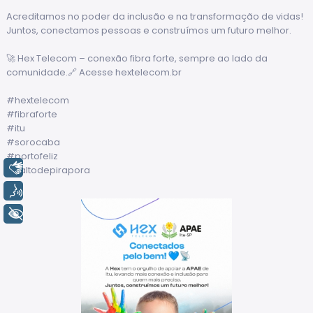
Acreditamos no poder da inclusão e na transformação de vidas!
Juntos, conectamos pessoas e construímos um futuro melhor.
🚀 Hex Telecom – conexão fibra forte, sempre ao lado da
comunidade.🔗 Acesse hextelecom.br
#hextelecom
#fibraforte
#itu
#sorocaba
#portofeliz
Libras
#saltodepirapora
Voz
+ Acessibilidade