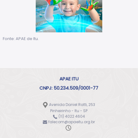
Fonte: APAE de Itu.
APAE ITU
CNPJ: 50.234.509/0001-77
Avenida Daniel Ratti, 253
Pinheirinho - Itu - SP
(11) 4022 4604
falecom@apaeitu.org.br