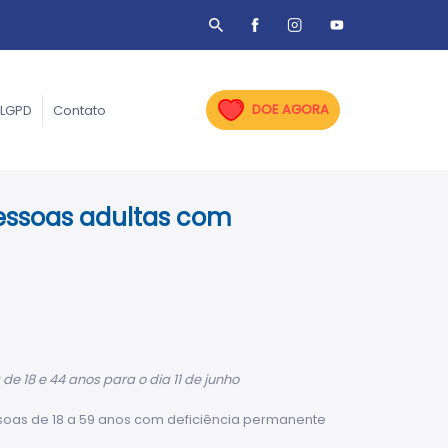
DOE AGORA
LGPD
Contato
essoas adultas com
 18 e 44 anos para o dia 11 de junho
ssoas de 18 a 59 anos com deficiência permanente