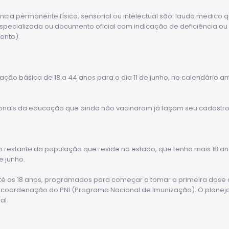
ncia permanente física, sensorial ou intelectual são: laudo médico
pecializada ou documento oficial com indicação de deficiência ou 
ento).
ção básica de 18 a 44 anos para o dia 11 de junho, no calendário ant
onais da educação que ainda não vacinaram já façam seu cadastro 
restante da população que reside no estado, que tenha mais 18 ano
e junho.
é os 18 anos, programados para começar a tomar a primeira dose at
b coordenação do PNI (Programa Nacional de Imunização). O planeja
al.