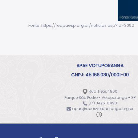
Fonte: https://feapaesp.org.br/noticias.asp?id=3092
APAE VOTUPORANGA
CNPJ: 45.166.030/0001-00
Rua Tietê, 4860
Parque São Pedro - Votuporanga - SP
(17) 3426-8490
apae@apaevotuporanga.org.br