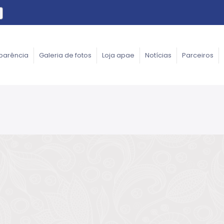
parência
Galeria de fotos
Loja apae
Notícias
Parceiros