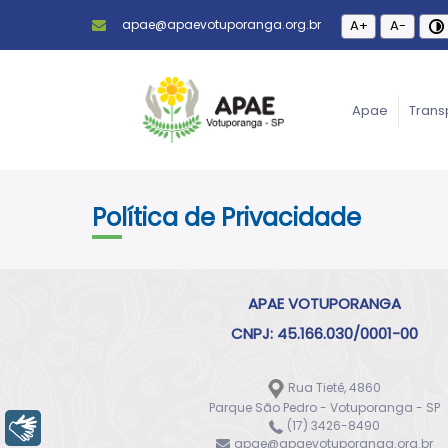
apae@apaevotuporanga.org.br
A+
A-
Apae
Trans
Política de Privacidade
APAE VOTUPORANGA
CNPJ: 45.166.030/0001-00
Rua Tietê, 4860
Parque São Pedro - Votuporanga - SP
(17) 3426-8490
Libras
apae@apaevotuporanga.org.br