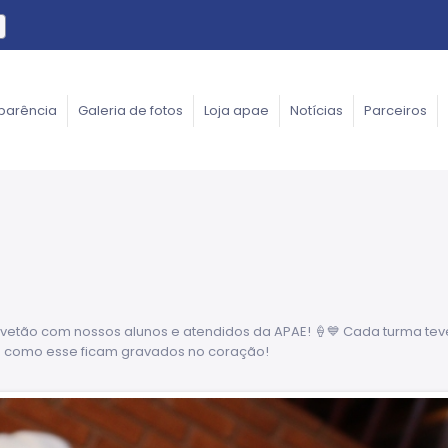
parência
Galeria de fotos
Loja apae
Notícias
Parceiros
etão com nossos alunos e atendidos da APAE! 🍦💙 Cada turma teve 
s como esse ficam gravados no coração!