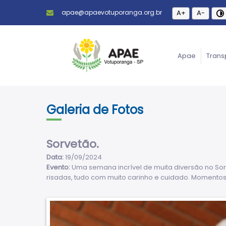
apae@apaevotuporanga.org.br
A+
A-
Apae
Trans
Galeria de Fotos
Sorvetão.
Data:
19/09/2024
Evento:
Uma semana incrível de muita diversão no Sorv
risadas, tudo com muito carinho e cuidado. Momento