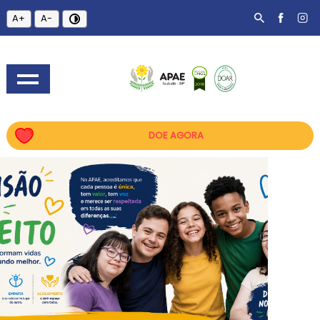
A+
A-
DOE AGORA