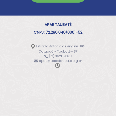
APAE TAUBATÉ
CNPJ: 72.286.040/0001-52
Estrada Antônio de Angelis, 801
Cataguá - Taubaté - SP
(12) 3621-9028
apae@apaetaubate.org.br