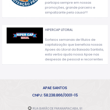
participa sempre em nossas
promoções, grande parceiro e
simpatizante pela causa!!!
HIPERCAP LITORAL
Sorteios semanais de títulos de
capitalização que beneficia nossas
Apaes do Litoral da Baixada Santista,
esta verba ajuda nossa Apae nas
despesas de pessoal e recorrentes
APAE SANTOS
CNPJ: 58.238.866/0001-15
RUA BARÃO DE PARANAPIACABA, 91