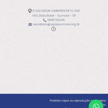
R SALVADOR LOMBARDI NETO, 630
Vila Zilda Natel - Sumare - SP
1938732045
secretaria@apaesumare.org.br
Proibido cópia ou reprodução sem prévia
autorização.