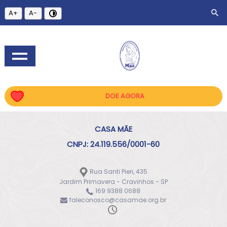
A+
A-
DOE AGORA
CASA MÃE
CNPJ: 24.119.556/0001-60
Rua Santi Pieri, 435
Jardim Primavera - Cravinhos - SP
169 9388 0688
faleconosco@casamae.org.br