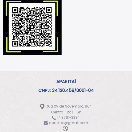
APAE ITAÍ
CNPJ: 34.120.458/0001-04
Rua XV de Novembro, 964
Centro - Itaí - SP
14 3761-3334
apaeitai@gmail.com