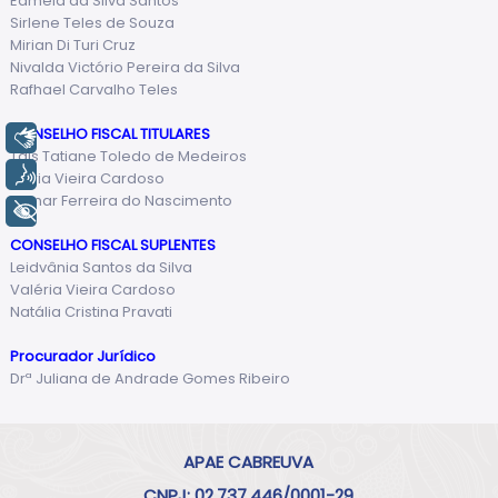
Edmeia da Silva Santos
Sirlene Teles de Souza
Mirian Di Turi Cruz
Nivalda Victório Pereira da Silva
Rafhael Carvalho Teles
CONSELHO FISCAL TITULARES
Libras
Tais Tatiane Toledo de Medeiros
Voz
Maria Vieira Cardoso
Tamar Ferreira do Nascimento
+ Acessibilidade
CONSELHO FISCAL SUPLENTES
Leidvânia Santos da Silva
Valéria Vieira Cardoso
Natália Cristina Pravati
Procurador Jurídico
Drª Juliana de Andrade Gomes Ribeiro
APAE CABREUVA
CNPJ: 02.737.446/0001-29