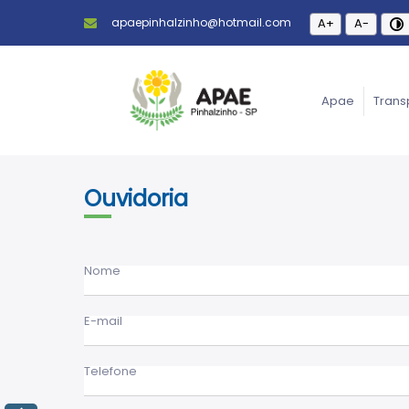
apaepinhalzinho@hotmail.com
A+
A-
Apae
Trans
Ouvidoria
Nome
E-mail
Telefone