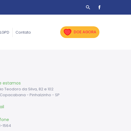
DOE AGORA
LGPD
Contato
e estamos
o Teodoro da Silva, 82 e 102
Copacabana - Pinhalzinho - SP
il
fone
18-1564