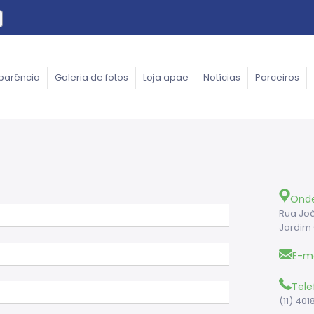
parência
Galeria de fotos
Loja apae
Notícias
Parceiros
Ond
Rua Joã
Jardim 
E-ma
Tele
(11) 40