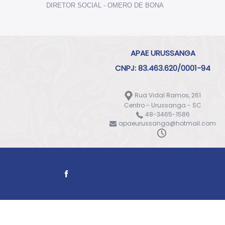
DIRETOR SOCIAL - OMERO DE BONA
APAE URUSSANGA
CNPJ: 83.463.620/0001-94
Rua Vidal Ramos, 261
Centro - Urussanga - SC
48-3465-1586
apaeurussanga@hotmail.com