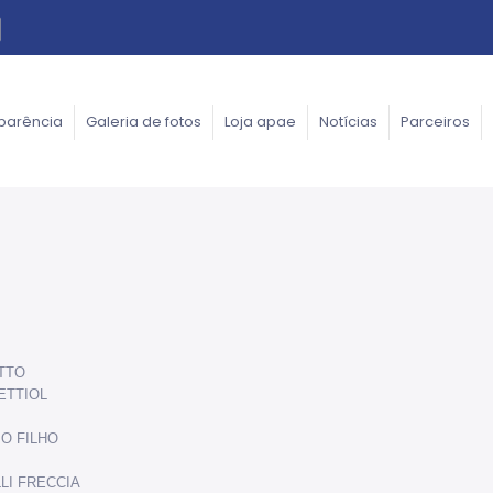
parência
Galeria de fotos
Loja apae
Notícias
Parceiros
TTO
ETTIOL
IO FILHO
LI FRECCIA