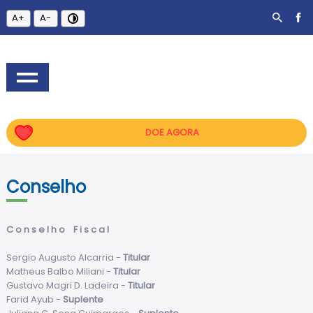
A+
A-
DOE AGORA
Conselho
C o n s e l h o F i s c a l
Sergio Augusto Alcarria -
Titular
Matheus Balbo Miliani -
Titular
Gustavo Magri D. Ladeira -
Titular
Farid Ayub -
Suplente