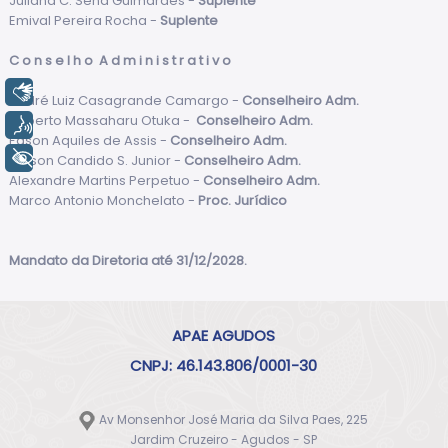
Juliana C. Sena Guimaraes -
Suplente
Emival Pereira Rocha -
Suplente
C o n s e l h o A d m i n i s t r a t i v o
Libras
André Luiz Casagrande Camargo -
Conselheiro Adm.
Roberto Massaharu Otuka -
Conselheiro Adm.
Voz
Edson Aquiles de Assis -
Conselheiro Adm.
+ Acessibilidade
Nelson Candido S. Junior -
Conselheiro Adm.
Alexandre Martins Perpetuo -
Conselheiro Adm.
Marco Antonio Monchelato -
Proc. Jurídico
Mandato da Diretoria até 31/12/2028.
APAE AGUDOS
CNPJ: 46.143.806/0001-30
Av Monsenhor José Maria da Silva Paes, 225
Jardim Cruzeiro - Agudos - SP