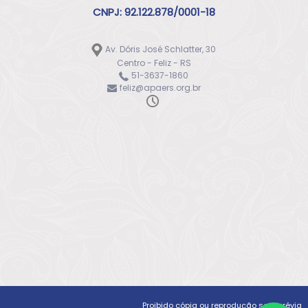
CNPJ: 92.122.878/0001-18
Av. Dóris José Schlatter, 30
Centro - Feliz - RS
51-3637-1860
feliz@apaers.org.br
Proibido cópia ou reprodução sem prévia