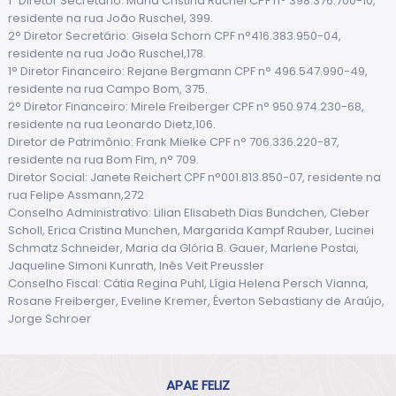
1º Diretor Secretário: Maria Cristina Ruchel CPF n° 398.376.700-10,
residente na rua João Ruschel, 399.
2° Diretor Secretário: Gisela Schorn CPF n°416.383.950-04,
residente na rua João Ruschel,178.
1° Diretor Financeiro: Rejane Bergmann CPF n° 496.547.990-49,
residente na rua Campo Bom, 375.
2° Diretor Financeiro: Mirele Freiberger CPF n° 950.974.230-68,
residente na rua Leonardo Dietz,106.
Diretor de Patrimônio: Frank Mielke CPF n° 706.336.220-87,
residente na rua Bom Fim, n° 709.
Diretor Social: Janete Reichert CPF n°001.813.850-07, residente na
rua Felipe Assmann,272
Conselho Administrativo: Lilian Elisabeth Dias Bundchen, Cleber
Scholl, Erica Cristina Munchen, Margarida Kampf Rauber, Lucinei
Schmatz Schneider, Maria da Glória B. Gauer, Marlene Postai,
Jaqueline Simoni Kunrath, Inês Veit Preussler
Conselho Fiscal: Cátia Regina Puhl, Lígia Helena Persch Vianna,
Rosane Freiberger, Eveline Kremer, Éverton Sebastiany de Araújo,
Jorge Schroer
APAE FELIZ