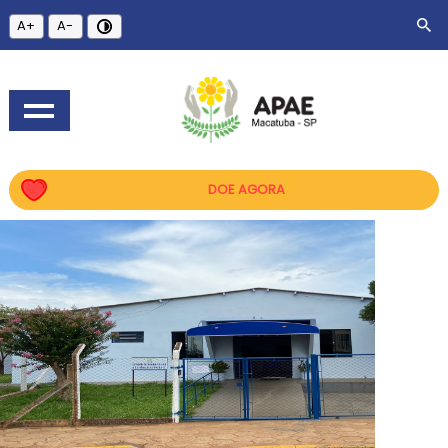
A+
A-
DOE AGORA