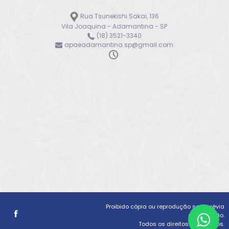
Rua Tsunekishi Sakai, 136
Vila Joaquina - Adamantina - SP
(18) 3521-3340
apaeadamantina.sp@gmail.com
Proibido cópia ou reprodução sem prévia
autorização.
Todos os direitos reservados.