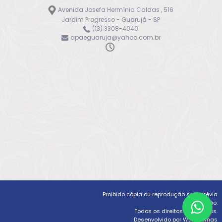
Avenida Josefa Hermínia Caldas , 516
Jardim Progresso - Guarujá - SP
(13) 3308-4040
apaeguaruja@yahoo.com.br
Proibido cópia ou reprodução sem prévia
autorização.
Todos os direitos reservados.
Desenvolvido por WLSistemas