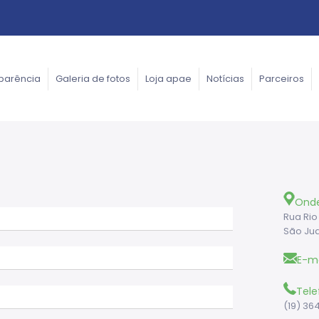
parência
Galeria de fotos
Loja apae
Notícias
Parceiros
Ond
Rua Rio
São Ju
E-ma
Tele
(19) 36