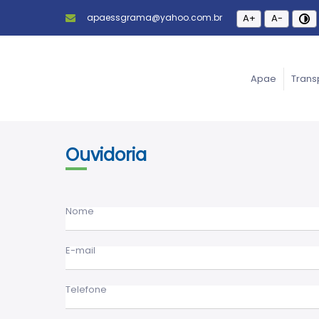
apaessgrama@yahoo.com.br
A+
A-
Apae
Trans
Ouvidoria
Nome
E-mail
Telefone