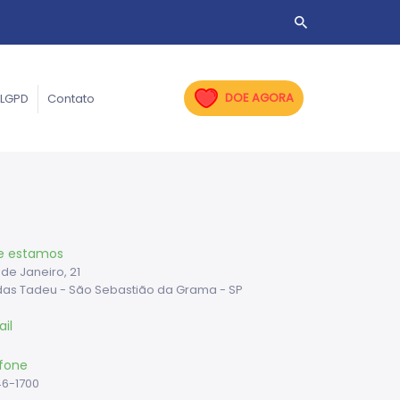
DOE AGORA
LGPD
Contato
e estamos
 de Janeiro, 21
das Tadeu - São Sebastião da Grama - SP
il
fone
46-1700