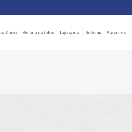
parência
Galeria de fotos
Loja apae
Notícias
Parceiros