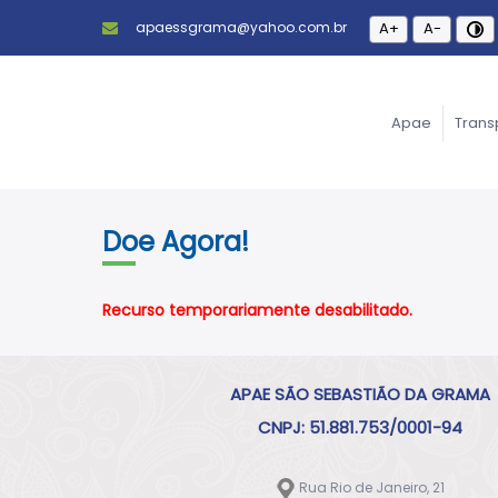
apaessgrama@yahoo.com.br
A+
A-
Apae
Trans
Doe Agora!
Recurso temporariamente desabilitado.
APAE SÃO SEBASTIÃO DA GRAMA
CNPJ: 51.881.753/0001-94
Rua Rio de Janeiro, 21