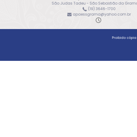
São Judas Tadeu - São Sebastião da Grama
(19) 3646-1700
apaessgrama@yahoo.com.br
Proibido cópi