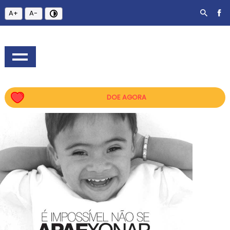
A+
A-
DOE AGORA