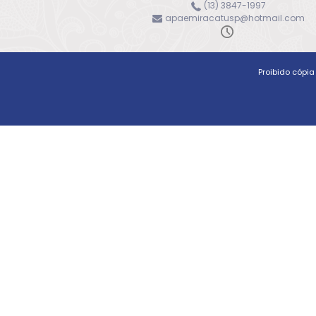
(13) 3847-1997
apaemiracatusp@hotmail.com
Proibido cópi