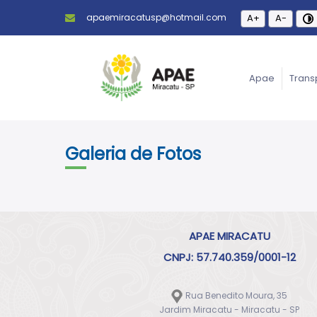
apaemiracatusp@hotmail.com
A+
A-
Apae
Trans
Galeria de Fotos
APAE MIRACATU
CNPJ: 57.740.359/0001-12
Rua Benedito Moura, 35
Jardim Miracatu - Miracatu - SP