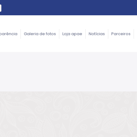
parência
Galeria de fotos
Loja apae
Notícias
Parceiros