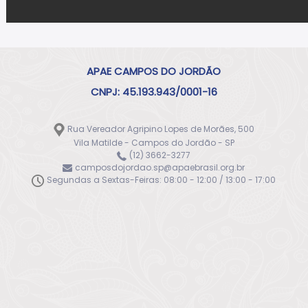
APAE CAMPOS DO JORDÃO
CNPJ: 45.193.943/0001-16
Rua Vereador Agripino Lopes de Morães, 500
Vila Matilde - Campos do Jordão - SP
(12) 3662-3277
camposdojordao.sp@apaebrasil.org.br
Segundas a Sextas-Feiras: 08:00 - 12:00 / 13:00 - 17:00