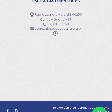
CNPJ: 48.448.526/0001-65
Rua Alexandre Muraishi, 00250
Centro - Guaíra - SP
(17) 3331-2760
secretaria@apaeguaira.org.br
Proibido cópia ou reprodução sem prévia
autorização.