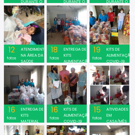
DURANTE O
DURANTE O
DURANTE O
MÊS DE
MÊS DE
MÊS DE
FEVEREIRO/2021
OUTUBRO
NOVEMBRO/20
2020
12
18
19
ATENDIMENTOS
ENTREGA DE
KITS DE
NA ÁREA DA
KITS
ALIMENTAÇÃO
fotos
fotos
fotos
SAÚDE
ALIMENTAÇÃO
COVID-19
DE
OUTUBRO
NOVEMBRO
16
16
15
ENTREGA DE
KITS DE
ATIVIDADES
KITS
ALIMENTAÇÃO
EM
fotos
fotos
fotos
MATERIAL
COVID-19
CASA/MÊS
DE LIMPEZA
SETEMBRO
DE
E HIGIENE
SETEMBRO