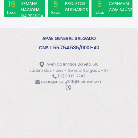
16
5
5
SEMANA
PROJETOS
CARNAVAL
NACIONAL
CULINÁRIOS
COM SAÚDE
fotos
fotos
fotos
DA PESSOA
COM
DEFICIÊNCIA
INTELECTUAL
APAE GENERAL SALGADO
E MULTIPLA
2019
CNPJ: 55.754.535/0001-40
Avenida Irmãos Boneto, 510
Jardim das Flores - General Salgado - SP
(17) 3832-2242
apaegensalg2011@hotmail.com