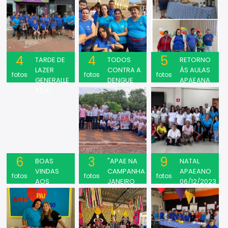
4
4
5
TARDE DE
TODOS
RETORNO
LAZER
CONTRA A
ÁS AULAS
fotos
fotos
fotos
GENERALLE
DENGUE
APAEANA
AÇAI
6
3
9
BOAS
"APAE NA
NATAL
VINDAS
CAMPANHA
APAEANO
fotos
fotos
fotos
AOS
JANEIRO
06/12/2023
TRABALHOS
BRANCO"
NESTE ANO
QUE SE
INICIA 2025