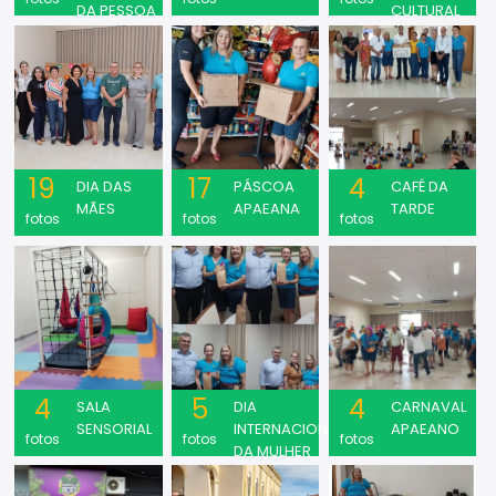
DA PESSOA
CULTURAL
COM
DEFICIÊNCIA
INTELECTUAL
E MÚLTIPLA
19
17
4
DIA DAS
PÁSCOA
CAFÉ DA
MÃES
APAEANA
TARDE
fotos
fotos
fotos
4
5
4
SALA
DIA
CARNAVAL
SENSORIAL
INTERNACIONAL
APAEANO
fotos
fotos
fotos
DA MULHER