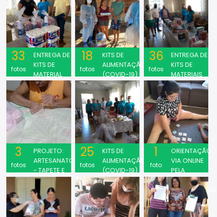
PESSOAL
2020
OUTUBRO
33
18
36
ENTREGA DE
KITS DE
ENTREGA DE
KITS DE
ALIMENTAÇÃO
KITS DE
fotos
fotos
fotos
MATERIAL
(COVID-19)
MATERIAIS
DE LIMPEZA
DE LIMPEZA
E HIGINE
E HIGIENE
PESSOAL
PESSOAL
SETEMBRO
NESTE
VERDE 2020
PERÍODO DE
COVID-19.
3
25
1
PROJETO:
KITS DE
ORIENTAÇÃO
ARTESANATO
ALIMENTAÇÃO
VIA ONLINE
fotos
fotos
foto
- TAPETE E
(COVID-19)
PELA
FLOR
TERAPEUTA
(COVID-19)
OCUPACIONAL
(COVID-19)