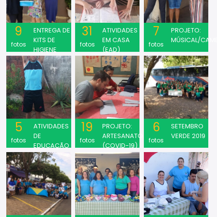
9
31
7
ENTREGA DE
ATIVIDADES
PROJETO:
KITS DE
EM CASA
MÚSICAL/CAM
fotos
fotos
fotos
HIGIENE
(EAD)
PESSOAL
PARA AS
FAMÍLIAS
(COVID-19)
5
19
6
ATIVIDADES
PROJETO:
SETEMBRO
DE
ARTESANATO
VERDE 2019
fotos
fotos
fotos
EDUCAÇÃO
(COVID-19)
FÍSICA
(COVID-19)