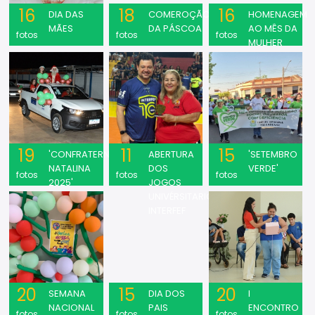
16
18
16
DIA DAS
COMEROÇÃO
HOMENAGEM
MÃES
DA PÁSCOA
AO MÊS DA
fotos
fotos
fotos
MULHER
19
11
15
'CONFRATERNIZAÇÃO
ABERTURA
'SETEMBRO
NATALINA
DOS
VERDE'
fotos
fotos
fotos
2025'
JOGOS
UNIVÉRSITARIOS
INTERFEF
20
15
20
SEMANA
DIA DOS
I
NACIONAL
PAIS
ENCONTRO
fotos
fotos
fotos