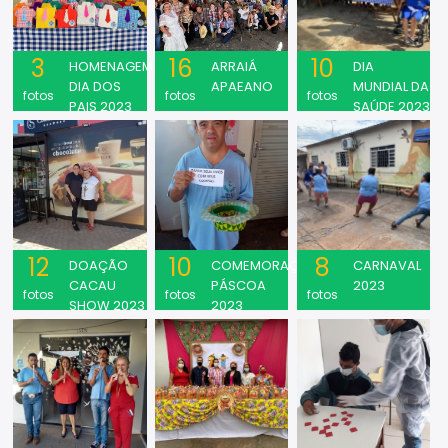
3
16
10
HOMENAGEM
ARRAIÁ
DIA
DIA DOS
APAEANO
MUNDIAL DA
fotos
fotos
fotos
PAIS 2023
SAÚDE 2023
12
10
8
DOAÇÃO
COMEMORAÇÃO
CARNAVAL
CACAU
PÁSCOA
2023
fotos
fotos
fotos
SHOW 2023
2023