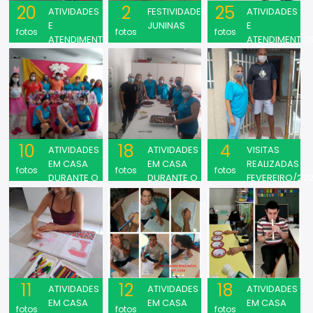
20
2
25
ATIVIDADES
FESTIVIDADES
ATIVIDADES
E
JUNINAS
E
fotos
fotos
fotos
ATENDIMENTOS
ATENDIMENTO
REALIZADOS
REALIZADOS
DURATE O
DURANTE O
MÊS DE
MÊS DE
JUNHO/2021
MAIO/2021
10
18
4
ATIVIDADES
ATIVIDADES
VISITAS
EM CASA
EM CASA
REALIZADAS
fotos
fotos
fotos
DURANTE O
DURANTE O
FEVEREIRO/202
MÊS DE
MÊS DE
ABRIL/2021
MARÇO/2021
11
12
18
ATIVIDADES
ATIVIDADES
ATIVIDADES
EM CASA
EM CASA
EM CASA
fotos
fotos
fotos