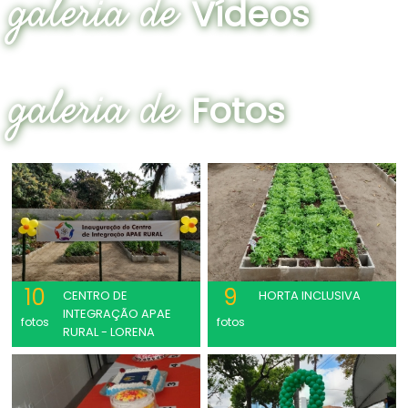
galeria de
Vídeos
galeria de
Fotos
10
9
CENTRO DE
HORTA INCLUSIVA
INTEGRAÇÃO APAE
fotos
fotos
RURAL - LORENA