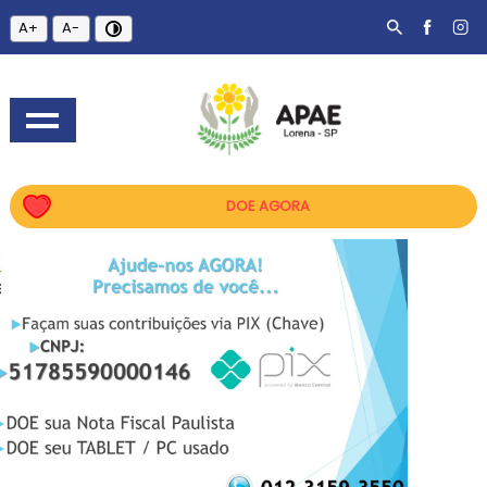
A+
A-
DOE AGORA