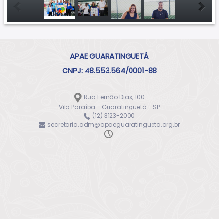
APAE GUARATINGUETÁ
CNPJ: 48.553.564/0001-88
Rua Fernão Dias, 100
Vila Paraíba - Guaratinguetá - SP
(12) 3123-2000
secretaria.adm@apaeguaratingueta.org.br