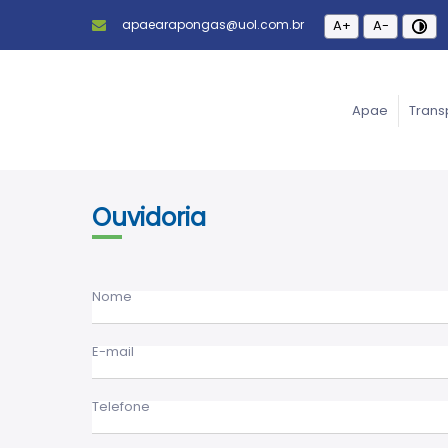
apaearapongas@uol.com.br
A+
A-
Apae
Trans
Ouvidoria
Nome
E-mail
Telefone