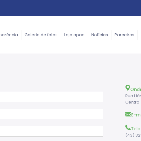
parência
Galeria de fotos
Loja apae
Notícias
Parceiros
Ond
Rua Hár
Centro 
E-ma
Tele
(43) 32