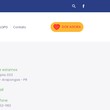
DOE AGORA
LGPD
Contato
e estamos
pia, 023
- Arapongas - PR
il
fone
52-1182